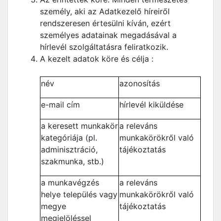
személy, aki az Adatkezelő híreiről
rendszeresen értesülni kíván, ezért
személyes adatainak megadásával a
hírlevél szolgáltatásra feliratkozik.
A kezelt adatok köre és célja :
név
azonosítás
e-mail cím
hírlevél kiküldése
a keresett munkakör
a releváns
kategóriája (pl.
munkakörökről való
adminisztráció,
tájékoztatás
szakmunka, stb.)
a munkavégzés
a releváns
helye település vagy
munkakörökről való
megye
tájékoztatás
megjelöléssel