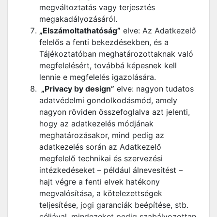
megváltoztatás vagy terjesztés
megakadályozásáról.
„Elszámoltathatóság”
elve: Az Adatkezelő
felelős a fenti bekezdésekben, és a
Tájékoztatóban meghatározottaknak való
megfelelésért, továbbá képesnek kell
lennie e megfelelés igazolására.
„Privacy by design”
elve: nagyon tudatos
adatvédelmi gondolkodásmód, amely
nagyon röviden összefoglalva azt jelenti,
hogy az adatkezelés módjának
meghatározásakor, mind pedig az
adatkezelés során az Adatkezelő
megfelelő technikai és szervezési
intézkedéseket – például álnevesítést –
hajt végre a fenti elvek hatékony
megvalósítása, a kötelezettségek
teljesítése, jogi garanciák beépítése, stb.
céljával, mindezeket pedig szabályozottan