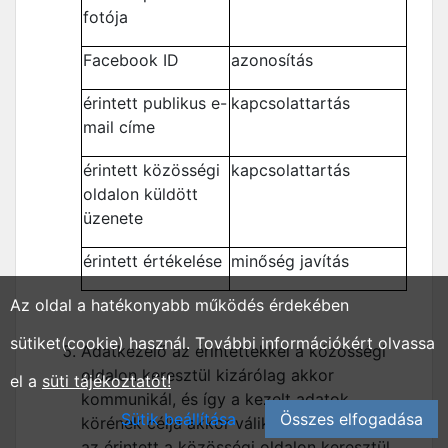
fotója
Facebook ID
azonosítás
érintett publikus e-
kapcsolattartás
mail címe
érintett közösségi
kapcsolattartás
oldalon küldött
üzenete
érintett értékelése
minőség javítás
Az oldal a hatékonyabb működés érdekében
sütiket(cookie) használ. További információkért olvassa
Adatkezelő az érintettekkel a közösségi
oldalon keresztül kizárólag akkor
el a
süti tájékoztatót!
kommunikál, és így a kezelt adatok
Sütik beállítása
Összes elfogadása
körének célja akkor válik lényegessé, ha
az érintett a közösségi oldalon keresztül