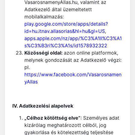
VasarosnamenyAllas.hu, valamint az
Adatkezelő által üzemeltetett
mobilalkalmazás:
play.google.com/store/apps/details?
id=hu.itnav.allasorias&hl=hu&gl=US
,
apps.apple.com/nz/app/%C3%A1ll%C3%A1
s%C3%B3ri%C3%A1s/id1578932322
Közösségi oldal:
azon online platformok,
melynek gondozását az Adatkezelő végzi:
pl.
https://www.facebook.com/Vasarosnamen
yAllas
IV. Adatkezelési alapelvek
„Célhoz kötöttség elve”
: Személyes adat
kizárólag meghatározott célból, jog
gyakorlása és kötelezettség teljesítése