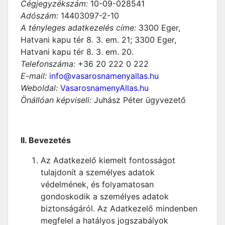
Cégjegyzékszám:
10-09-028541
Adószám:
14403097-2-10
A tényleges adatkezelés címe:
3300 Eger,
Hatvani kapu tér 8. 3. em. 21; 3300 Eger,
Hatvani kapu tér 8. 3. em. 20.
Telefonszáma:
+36 20 222 0 222
E-mail:
info@vasarosnamenyallas.hu
Weboldal:
VasarosnamenyAllas.hu
Önállóan képviseli:
Juhász Péter ügyvezető
II. Bevezetés
Az Adatkezelő kiemelt fontosságot
tulajdonít a személyes adatok
védelmének, és folyamatosan
gondoskodik a személyes adatok
biztonságáról. Az Adatkezelő mindenben
megfelel a hatályos jogszabályok