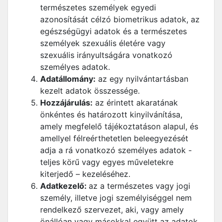
természetes személyek egyedi
azonosítását célzó biometrikus adatok, az
egészségügyi adatok és a természetes
személyek szexuális életére vagy
szexuális irányultságára vonatkozó
személyes adatok.
Adatállomány:
az egy nyilvántartásban
kezelt adatok összessége.
Hozzájárulás:
az érintett akaratának
önkéntes és határozott kinyilvánítása,
amely megfelelő tájékoztatáson alapul, és
amellyel félreérthetetlen beleegyezését
adja a rá vonatkozó személyes adatok -
teljes körű vagy egyes műveletekre
kiterjedő – kezeléséhez.
Adatkezelő:
az a természetes vagy jogi
személy, illetve jogi személyiséggel nem
rendelkező szervezet, aki, vagy amely
önállóan vagy másokkal együtt az adatok