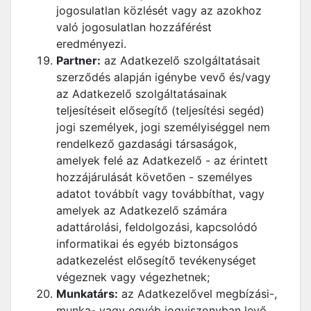
jogosulatlan közlését vagy az azokhoz
való jogosulatlan hozzáférést
eredményezi.
Partner:
az Adatkezelő szolgáltatásait
szerződés alapján igénybe vevő és/vagy
az Adatkezelő szolgáltatásainak
teljesítéseit elősegítő (teljesítési segéd)
jogi személyek, jogi személyiséggel nem
rendelkező gazdasági társaságok,
amelyek felé az Adatkezelő - az érintett
hozzájárulását követően - személyes
adatot továbbít vagy továbbíthat, vagy
amelyek az Adatkezelő számára
adattárolási, feldolgozási, kapcsolódó
informatikai és egyéb biztonságos
adatkezelést elősegítő tevékenységet
végeznek vagy végezhetnek;
Munkatárs:
az Adatkezelővel megbízási-,
munka- vagy egyéb jogviszonyban levő