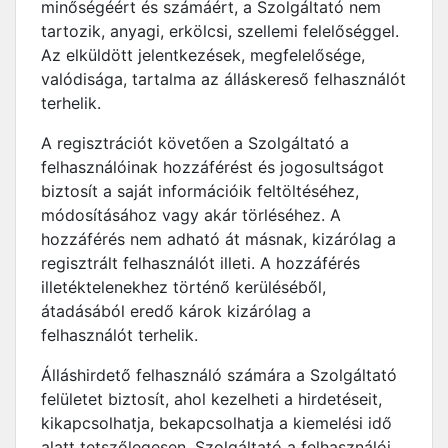
minőségéért és számáért, a Szolgáltató nem
tartozik, anyagi, erkölcsi, szellemi felelőséggel.
Az elküldött jelentkezések, megfelelősége,
valódisága, tartalma az álláskereső felhasználót
terhelik.
A regisztrációt követően a Szolgáltató a
felhasználóinak hozzáférést és jogosultságot
biztosít a saját információik feltöltéséhez,
módosításához vagy akár törléséhez. A
hozzáférés nem adható át másnak, kizárólag a
regisztrált felhasználót illeti. A hozzáférés
illetéktelenekhez történő kerüléséből,
átadásából eredő károk kizárólag a
felhasználót terhelik.
Álláshirdető felhasználó számára a Szolgáltató
felületet biztosít, ahol kezelheti a hirdetéseit,
kikapcsolhatja, bekapcsolhatja a kiemelési idő
alatt tetszőlegesen. Szolgáltató a felhasználói