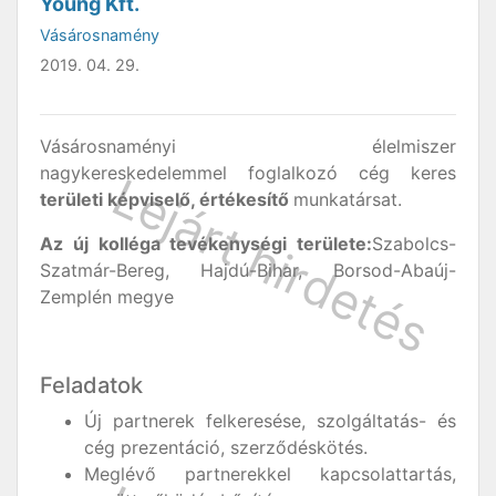
Young Kft.
Vásárosnamény
2019. 04. 29.
Vásárosnaményi élelmiszer
nagykereskedelemmel foglalkozó cég keres
területi képviselő, értékesítő
munkatársat.
Az új kolléga tevékenységi területe:
Szabolcs-
Szatmár-Bereg, Hajdú-Bihar, Borsod-Abaúj-
Zemplén megye
Feladatok
Új partnerek felkeresése, szolgáltatás- és
cég prezentáció, szerződéskötés.
Meglévő partnerekkel kapcsolattartás,