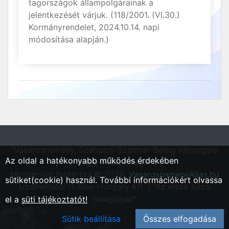
tagországok állampolgárainak a
jelentkezését várjuk. (118/2001. (VI.30.)
Kormányrendelet, 2024.10.14. napi
módosítása alapján.)
"Vásárosnamény, Szabolcs-Szatmár-Bereg vármegyei
Az oldal a hatékonyabb működés érdekében
régió állásportálja"
Minden jog fentartva © 2026.
VasarosnamenyAllas.hu
sütiket(cookie) használ. További információkért olvassa
Üzemeltető: IT-Nav Hungary Kft. | "Az elsők közé
navigáljuk!"
el a
süti tájékoztatót!
Sütik beállítása
Összes elfogadása